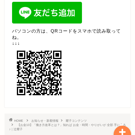
お知らせ・新着情報
パソコンの方は、QRコードをスマホで読み取って
月替わり 練習会
ね。
↓↓↓
ライブ配信
プレミアム＆見逃し
その他限定動画
耀子コンテンツ
HOME
お知らせ・新着情報
耀子コンテンツ
【お金10】「働き方改革とは？」知れば お金・時間・やりがいが 全部 手に入る
♪｜辻耀子