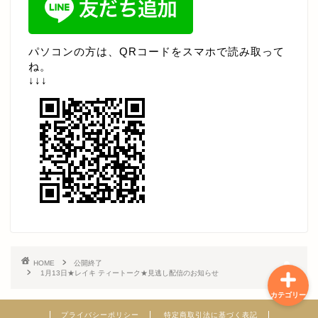
お知らせ・新着情報
月替わり 練習会
パソコンの方は、QRコードをスマホで読み取って
ね。
↓↓↓
ライブ配信
プレミアム＆見逃し
その他限定動画
耀子コンテンツ
HOME
公開終了
1月13日★レイキ ティートーク★見逃し配信のお知らせ
カテゴリー
プライバシーポリシー
特定商取引法に基づく表記