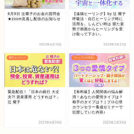
メンバーログインページ
6月9日 辻耀子のお金の質問会
【遠隔ヒーリング】by 辻 耀子
★zoom見逃し配信のお知らせ
呼吸法・自己ヒーリング時に
活用を。しんどい時は 寝た姿
勢で画面からヒーリングを受
パスワードのリセット
け取って下さい。
2023年6月10日
2023年5月21日
お知らせ・新着情報
耀子コンテンツ
プレミアム＆見逃し
月替わり 練習会
ライブ配信
緊急配信！「日本の銀行 大丈
【有料級】人間関係の悩み解
プレミアム＆見逃し
夫?! 資産運用 どうすれば？」
消！あなたの愛情タイプは？
辻 耀子
相手のタイプは？ | プロ心理
カウンセラー養成セミナーで
伝授していた内容♪
その他限定動画
2023年4月24日
2023年2月24日
耀子コンテンツ