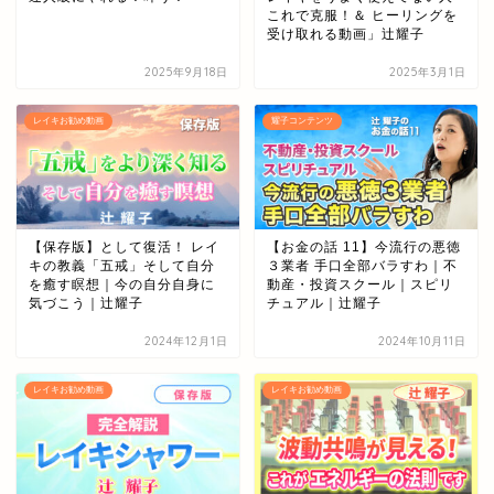
これで克服！＆ ヒーリングを
受け取れる動画」辻耀子
2025年9月18日
2025年3月1日
レイキお勧め動画
耀子コンテンツ
【保存版】として復活！ レイ
【お金の話 11】今流行の悪徳
キの教義「五戒」そして自分
３業者 手口全部バラすわ｜不
を癒す瞑想｜今の自分自身に
動産・投資スクール｜スピリ
気づこう｜辻耀子
チュアル｜辻耀子
2024年12月1日
2024年10月11日
レイキお勧め動画
レイキお勧め動画