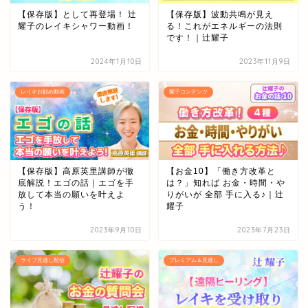
【保存版】として再登場！ 辻
【保存版】波動共鳴が見え
耀子のレイキシャワー動画！
る！これがエネルギーの法則
です！｜辻耀子
2024年1月10日
2023年11月9日
レイキお勧め動画
耀子コンテンツ
【保存版】高原英里講師が徹
【お金10】「働き方改革と
底解説！エゴの話｜エゴを手
は？」知れば お金・時間・や
放して本当の願いを叶えよ
りがいが 全部 手に入る♪｜辻
う！
耀子
2023年9月10日
2023年7月23日
ライブ見逃し配信
プレミアム＆見逃し