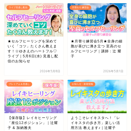
ライブ見逃し配信
月替わり 練習会
★セルフヒーリングを深めて
★月替り練習会5月★全身の細
いく「コツ」たくさん教えま
胞が喜びに沸き立つ 至高のセ
す！☆ゆきえのハートフル♡
ルフヒーリング｜講師：辻 耀
ライブ｜5月6日(水) 見逃し配
子
信のお知らせ
2026年5月8日
2026年5月1日
プレミアム＆見逃し
お知らせ・新着情報
【保存版】レイキヒーリング
ようこそレイキスタへ！「レ
「座位12ポジション」｜辻耀
イキスタの歩き方」楽しい活
子 & 加納雅夫
用方法 教えます♪｜辻耀子