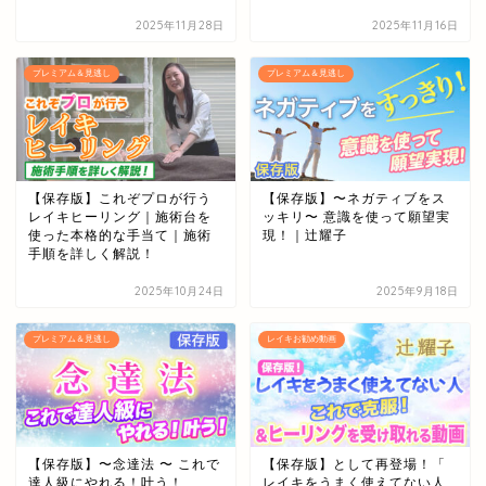
2025年11月28日
2025年11月16日
プレミアム＆見逃し
プレミアム＆見逃し
【保存版】これぞプロが行う
【保存版】〜ネガティブをス
レイキヒーリング｜施術台を
ッキリ〜 意識を使って願望実
使った本格的な手当て｜施術
現！｜辻耀子
手順を詳しく解説！
2025年10月24日
2025年9月18日
プレミアム＆見逃し
レイキお勧め動画
【保存版】〜念達法 〜 これで
【保存版】として再登場！「
達人級にやれる！叶う！
レイキをうまく使えてない人